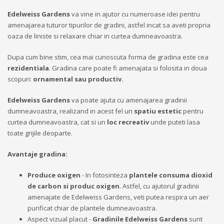
Edelweiss Gardens
va vine in ajutor cu numeroase idei pentru
amenajarea tuturor tipurilor de gradini, astfel incat sa aveti propria
oaza de liniste si relaxare chiar in curtea dumneavoastra.
Dupa cum bine stim, cea mai cunoscuta forma de gradina este cea
rezidentiala
. Gradina care poate fi amenajata si folosita in doua
scopuri:
ornamental sau productiv.
Edelweiss Gardens
va poate ajuta cu amenajarea gradinii
dumneavoastra, realizand in acest fel un
spatiu estetic
pentru
curtea dumneavoastra, cat si un
loc recreativ
unde puteti lasa
toate grijile deoparte.
Avantaje gradina:
Produce oxigen
- In fotosinteza
plantele consuma dioxid
de carbon si produc oxigen
. Astfel, cu ajutorul gradinii
amenajate de Edelweiss Gardens, veti putea respira un aer
purificat chiar de plantele dumneavoastra.
Aspect vizual placut -
Gradinile Edelweiss Gardens
sunt