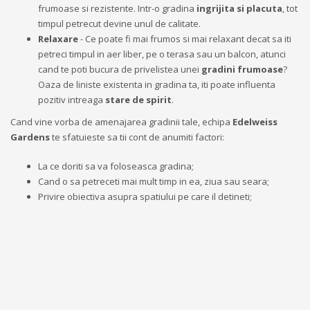
frumoase si rezistente. Intr-o gradina
ingrijita si placuta
, tot
timpul petrecut devine unul de calitate.
Relaxare
- Ce poate fi mai frumos si mai relaxant decat sa iti
petreci timpul in aer liber, pe o terasa sau un balcon, atunci
cand te poti bucura de privelistea unei
gradini frumoase
?
Oaza de liniste existenta in gradina ta, iti poate influenta
pozitiv intreaga
stare de spirit
.
Cand vine vorba de amenajarea gradinii tale, echipa
Edelweiss
Gardens
te sfatuieste sa tii cont de anumiti factori:
La ce doriti sa va foloseasca gradina;
Cand o sa petreceti mai mult timp in ea, ziua sau seara;
Privire obiectiva asupra spatiului pe care il detineti;